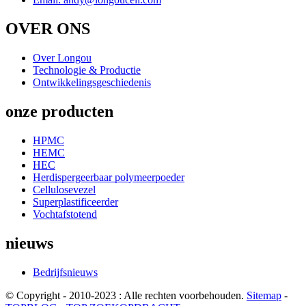
OVER ONS
Over Longou
Technologie & Productie
Ontwikkelingsgeschiedenis
onze producten
HPMC
HEMC
HEC
Herdispergeerbaar polymeerpoeder
Cellulosevezel
Superplastificeerder
Vochtafstotend
nieuws
Bedrijfsnieuws
© Copyright - 2010-2023 : Alle rechten voorbehouden.
Sitemap
-