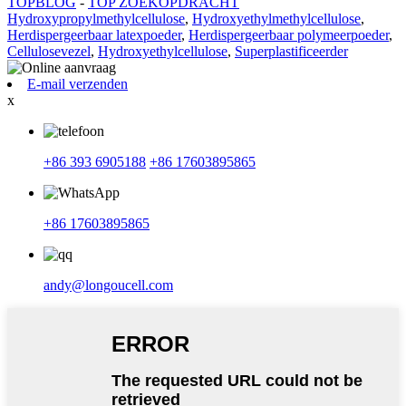
TOPBLOG
-
TOP ZOEKOPDRACHT
Hydroxypropylmethylcellulose
,
Hydroxyethylmethylcellulose
,
Herdispergeerbaar latexpoeder
,
Herdispergeerbaar polymeerpoeder
,
Cellulosevezel
,
Hydroxyethylcellulose
,
Superplastificeerder
E-mail verzenden
x
+86 393 6905188
+86 17603895865
+86 17603895865
andy@longoucell.com