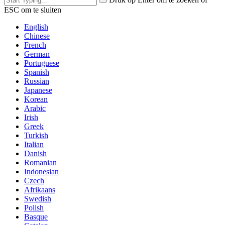
ESC om te sluiten
English
Chinese
French
German
Portuguese
Spanish
Russian
Japanese
Korean
Arabic
Irish
Greek
Turkish
Italian
Danish
Romanian
Indonesian
Czech
Afrikaans
Swedish
Polish
Basque