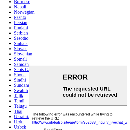
Burmese
Nepali
Norwegian
Pashto
Persian
Punjabi
Serbian
Sesotho
Sinhala
Slovak
Slovenian
Somali
Samoan
Scots Gaelic
Shona
Sindhi
Sundanese
Swahili
Tajik
Tamil
Telugu
Thai
Ukrainian
Urdu
Uzbek