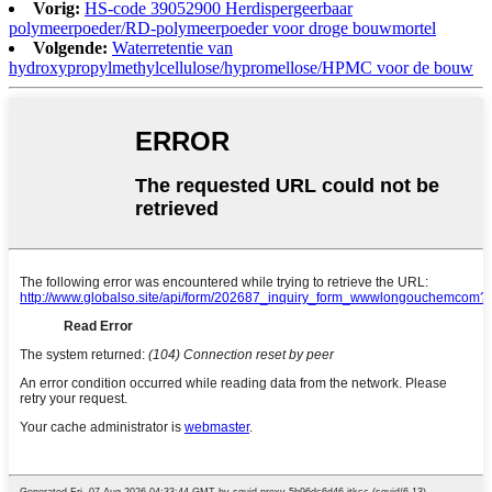
Vorig:
HS-code 39052900 Herdispergeerbaar
polymeerpoeder/RD-polymeerpoeder voor droge bouwmortel
Volgende:
Waterretentie van
hydroxypropylmethylcellulose/hypromellose/HPMC voor de bouw