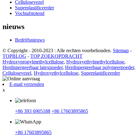
Cellulosevezel
Superplastificeerder
Vochtafstotend
nieuws
Bedrijfsnieuws
© Copyright - 2010-2023 : Alle rechten voorbehouden.
Sitemap
-
TOPBLOG
-
TOP ZOEKOPDRACHT
Hydroxypropylmethylcellulose
,
Hydroxyethylmethylcellulose
,
Herdispergeerbaar latexpoeder
,
Herdispergeerbaar polymeerpoeder
,
Cellulosevezel
,
Hydroxyethylcellulose
,
Superplastificeerder
E-mail verzenden
x
+86 393 6905188
+86 17603895865
+86 17603895865