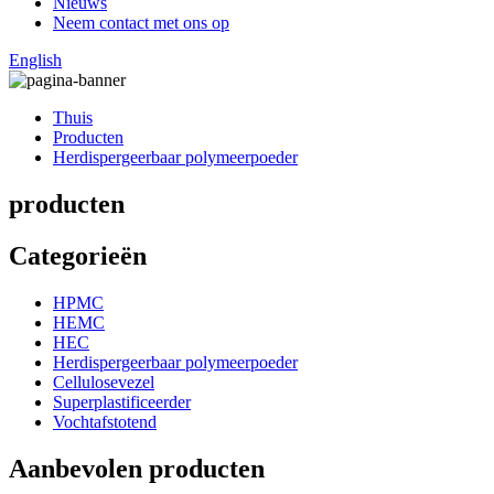
Nieuws
Neem contact met ons op
English
Thuis
Producten
Herdispergeerbaar polymeerpoeder
producten
Categorieën
HPMC
HEMC
HEC
Herdispergeerbaar polymeerpoeder
Cellulosevezel
Superplastificeerder
Vochtafstotend
Aanbevolen producten