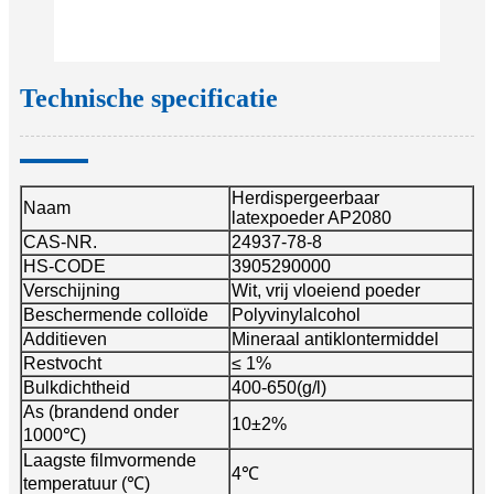
Technische specificatie
Herdispergeerbaar
Naam
latexpoeder AP2080
CAS-NR.
24937-78-8
HS-CODE
3905290000
Verschijning
Wit, vrij vloeiend poeder
Beschermende colloïde
Polyvinylalcohol
Additieven
Mineraal antiklontermiddel
Restvocht
≤ 1%
Bulkdichtheid
400-650(g/l)
As (brandend onder
10±2%
1000℃)
Laagste filmvormende
4℃
temperatuur (℃)