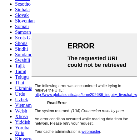
Sesotho
Sinhala
Slovak
Slovenian
Somali
Samoan
Scots Gaelic
Shona
Sindhi
Sundanese
Swahili
Tajik
Tamil
Telugu
Thai
Ukrainian
Urdu
Uzbek
Vietnamese
Welsh
Xhosa
Yiddish
Yoruba
Zulu
Kinyarwanda