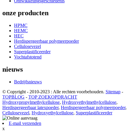
Ontwikkelingsgeschiedenis
onze producten
HPMC
HEMC
HEC
Herdispergeerbaar polymeerpoeder
Cellulosevezel
Superplastificeerder
Vochtafstotend
nieuws
Bedrijfsnieuws
© Copyright - 2010-2023 : Alle rechten voorbehouden.
Sitemap
-
TOPBLOG
-
TOP ZOEKOPDRACHT
Hydroxypropylmethylcellulose
,
Hydroxyethylmethylcellulose
,
Herdispergeerbaar latexpoeder
,
Herdispergeerbaar polymeerpoeder
,
Cellulosevezel
,
Hydroxyethylcellulose
,
Superplastificeerder
E-mail verzenden
x