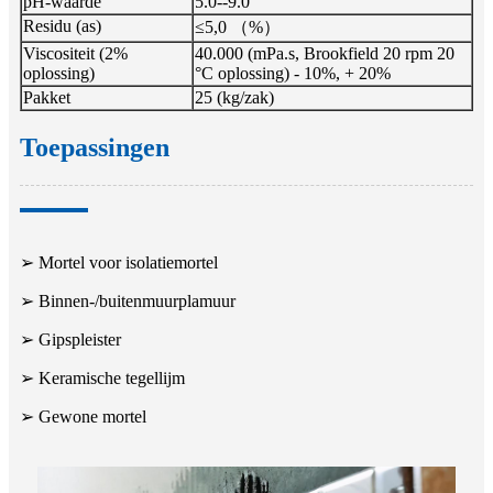
pH-waarde
5.0--9.0
Residu (as)
≤5,0 （%）
Viscositeit (2%
40.000 (mPa.s, Brookfield 20 rpm 20
oplossing)
°C oplossing) - 10%, + 20%
Pakket
25 (kg/zak)
Toepassingen
➢ Mortel voor isolatiemortel
➢ Binnen-/buitenmuurplamuur
➢ Gipspleister
➢ Keramische tegellijm
➢ Gewone mortel