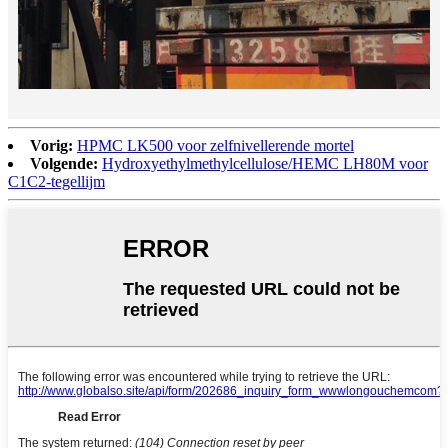
Vorig:
HPMC LK500 voor zelfnivellerende mortel
Volgende:
Hydroxyethylmethylcellulose/HEMC LH80M voor
C1C2-tegellijm