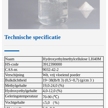
Technische specificatie
Naam
Hydroxyethylmethylcellulose LH40M
HS-code
3912390000
CAS-nr.
9032-42-2
Verschijning
Wit, vrij vloeiend poeder
Bulkdichtheid
19~38(lb/ft 3) (0,5~0,7) (g/cm 3 )
Methylgehalte
19,0-24,0 (%)
Hydroxyethylgehalte
4,0-12,0 (%)
Geleringstemperatuur
70-90 (℃)
Vochtgehalte
≤5,0 （%）