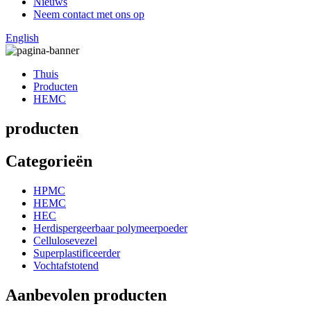
Nieuws
Neem contact met ons op
English
Thuis
Producten
HEMC
producten
Categorieën
HPMC
HEMC
HEC
Herdispergeerbaar polymeerpoeder
Cellulosevezel
Superplastificeerder
Vochtafstotend
Aanbevolen producten