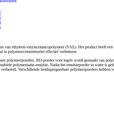
van ethyleen-vinylacetaatcopolymeer (VAE). Het product heeft een goe
al in polymeercementmortel effectief verbeteren.
rbare polymeerpoeders. RD-poeder voor tegels wordt gemaakt van poly
tabiele polymerisatie-emulsie. Nadat het emulsiepoeder in water is ged
verbeterd. Verschillende herdispergeerbare polymeerpoeders hebben ve