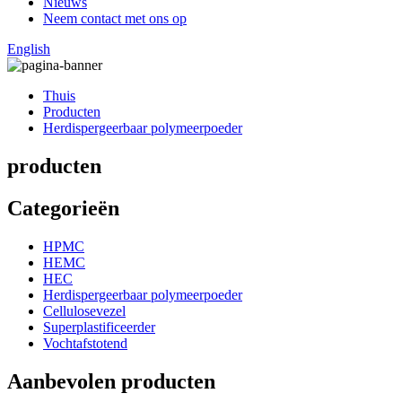
Nieuws
Neem contact met ons op
English
Thuis
Producten
Herdispergeerbaar polymeerpoeder
producten
Categorieën
HPMC
HEMC
HEC
Herdispergeerbaar polymeerpoeder
Cellulosevezel
Superplastificeerder
Vochtafstotend
Aanbevolen producten