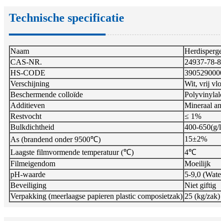
Technische specificatie
Naam
Herdisperg
CAS-NR.
24937-78-8
HS-CODE
390529000
Verschijning
Wit, vrij v
Beschermende colloïde
Polyvinylal
Additieven
Mineraal an
Restvocht
≤ 1%
Bulkdichtheid
400-650(g/l
15±2%
As (brandend onder 9500℃)
Laagste filmvormende temperatuur (℃)
4℃
Filmeigendom
Moeilijk
pH-waarde
5-9,0 (Wate
Beveiliging
Niet giftig
Verpakking (meerlaagse papieren plastic composietzak)
25 (kg/zak)