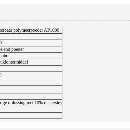
eerbaar polymeerpoeder AP1080
0
loeiend poeder
cohol
tiklontermiddel
)
rige oplossing met 10% dispersie)