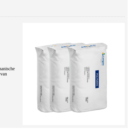
hanische
 van